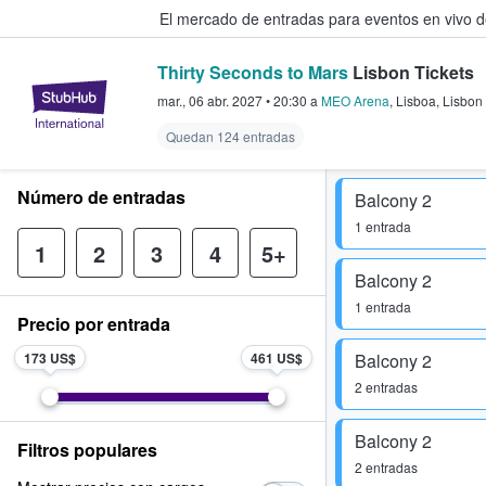
El mercado de entradas para eventos en vivo 
Thirty Seconds to Mars
Lisbon Tickets
StubHub: compra y venta de entr
mar., 06 abr. 2027
•
20:30
a
MEO Arena
,
Lisboa
,
Lisbon
Quedan 124 entradas
Número de entradas
Balcony 2
1 entrada
1
2
3
4
5+
Balcony 2
1 entrada
Precio por entrada
173 US$
461 US$
Balcony 2
2 entradas
Balcony 2
Filtros populares
2 entradas