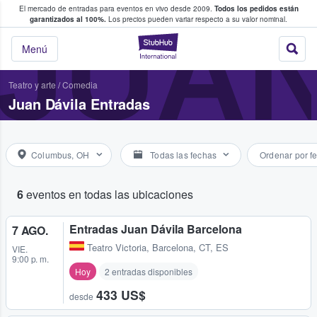
El mercado de entradas para eventos en vivo desde 2009.
Todos los pedidos están
 y venta de entradas entre fans
JUAN
garantizados al 100%.
Los precios pueden variar respecto a su valor nominal.
StubHub: compra y
Menú
Teatro y arte
/
Comedia
Juan Dávila Entradas
Columbus, OH
Todas las fechas
Ordenar por f
6
eventos en todas las ubicaciones
Entradas Juan Dávila Barcelona
7 AGO.
Teatro Victoria
,
Barcelona, CT, ES
VIE.
9:00 p. m.
Hoy
2 entradas disponibles
433 US$
desde