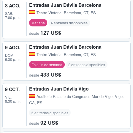
Entradas Juan Dávila Barcelona
8 AGO.
Teatro Victoria
,
Barcelona, CT, ES
SÁB.
7:00 p. m.
Mañana
4 entradas disponibles
127 US$
desde
Entradas Juan Dávila Barcelona
9 AGO.
Teatro Victoria
,
Barcelona, CT, ES
DOM.
6:30 p. m.
Este fin de semana
2 entradas disponibles
433 US$
desde
Entradas Juan Dávila Vigo
9 OCT.
Auditorio Palacio de Congresos Mar de Vigo
,
Vigo,
VIE.
8:30 p. m.
GA, ES
6 entradas disponibles
92 US$
desde