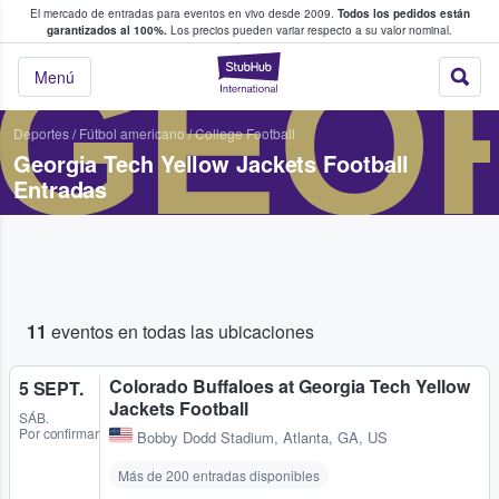
El mercado de entradas para eventos en vivo desde 2009.
Todos los pedidos están
 y venta de entradas entre fans
garantizados al 100%.
Los precios pueden variar respecto a su valor nominal.
GEOR
StubHub: compra y
Menú
Deportes
/
Fútbol americano
/
College Football
Georgia Tech Yellow Jackets Football
Entradas
11
eventos en todas las ubicaciones
Colorado Buffaloes at Georgia Tech Yellow
5 SEPT.
Jackets Football
SÁB.
Por confirmar
Bobby Dodd Stadium
,
Atlanta, GA, US
Más de 200 entradas disponibles