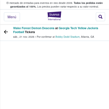
El mercado de entradas para eventos en vivo desde 2009.
Todos los pedidos están
 y venta de entradas entre fans
garantizados al 100%.
Los precios pueden variar respecto a su valor nominal.
StubHub: compra y
Menú
Wake Forest Demon Deacons
at
Georgia Tech Yellow Jackets
Football
Tickets
sáb., 21 nov. 2026
•
Por confirmar
at
Bobby Dodd Stadium
,
Atlanta
,
GA