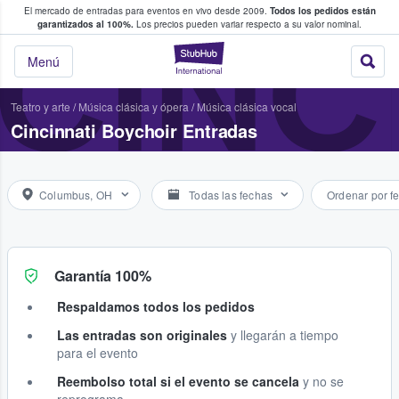
El mercado de entradas para eventos en vivo desde 2009.
Todos los pedidos están
 y venta de entradas entre fans
CINC
garantizados al 100%.
Los precios pueden variar respecto a su valor nominal.
StubHub: compra y
Menú
Teatro y arte
/
Música clásica y ópera
/
Música clásica vocal
Cincinnati Boychoir Entradas
Columbus, OH
Todas las fechas
Ordenar por f
Garantía 100%
Respaldamos todos los pedidos
Las entradas son originales
y llegarán a tiempo
para el evento
Reembolso total si el evento se cancela
y no se