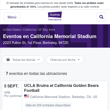
El mercado de entradas para eventos en vivo desde 2009.
Todos los pedidos están
 y venta de entradas entre fans
garantizados al 100%.
Los precios pueden variar respecto a su valor nominal.
CALI
StubHub: compra y
Menú
United States
/
California
/
SF Bay Area
Eventos en California Memorial Stadium
2223 Fulton St. 1st Floor, Berkeley, 94720
Todas las fechas
Ordenar por fecha
7
eventos en todas las ubicaciones
UCLA Bruins at California Golden Bears
5 SEPT.
Football
SÁB.
Por confirmar
California Memorial Stadium
,
Berkeley, CA, US
Más de 200 entradas disponibles