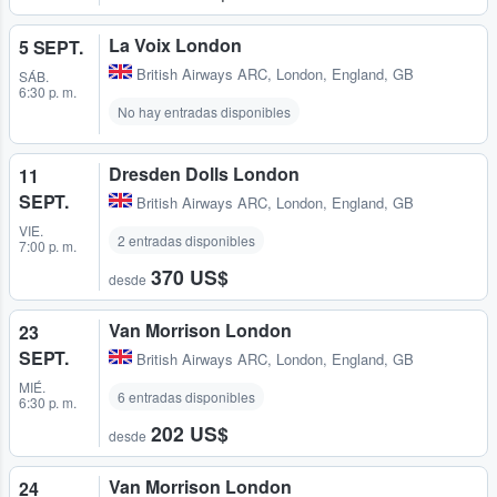
La Voix London
5 SEPT.
British Airways ARC
,
London, England, GB
SÁB.
6:30 p. m.
No hay entradas disponibles
Dresden Dolls London
11
SEPT.
British Airways ARC
,
London, England, GB
VIE.
2 entradas disponibles
7:00 p. m.
370 US$
desde
Van Morrison London
23
SEPT.
British Airways ARC
,
London, England, GB
MIÉ.
6 entradas disponibles
6:30 p. m.
202 US$
desde
Van Morrison London
24