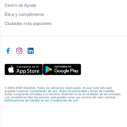
Centro de Ayuda
Ética y cumplimiento
Ciudades más populares
© 2000-2026 StubHub. Todos los derechos reservados. Al usar este sitio web
aceptas nuestras
Condiciones de uso
,
Aviso de privacidad
y
Aviso de cookies
.
Estás comprando entradas a un tercero; StubHub no es el vendedor de las entradas.
Los vendedores fijan los precios, que pueden estar por encima del valor nominal.
Notificaciones de cambio en las Condiciones de uso