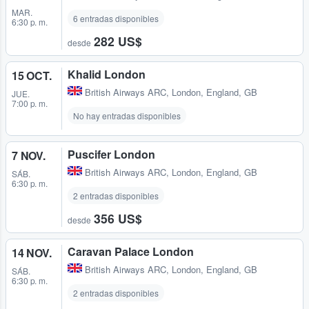
MAR.
6 entradas disponibles
6:30 p. m.
282 US$
desde
Khalid London
15 OCT.
British Airways ARC
,
London, England, GB
JUE.
7:00 p. m.
No hay entradas disponibles
Puscifer London
7 NOV.
British Airways ARC
,
London, England, GB
SÁB.
6:30 p. m.
2 entradas disponibles
356 US$
desde
Caravan Palace London
14 NOV.
British Airways ARC
,
London, England, GB
SÁB.
6:30 p. m.
2 entradas disponibles