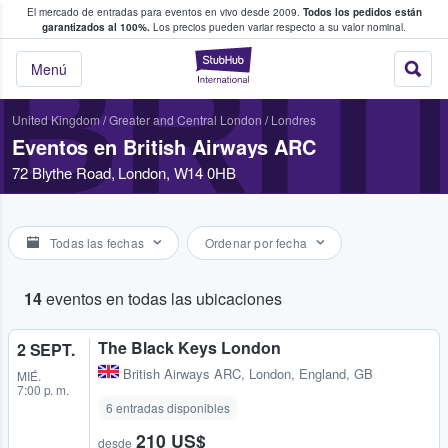
El mercado de entradas para eventos en vivo desde 2009.
Todos los pedidos están
 y venta de entradas entre fans
garantizados al 100%.
Los precios pueden variar respecto a su valor nominal.
BRIT
StubHub: compra y
Menú
United Kingdom
/
Greater and Central London
/
Londres
Eventos en British Airways ARC
72 Blythe Road, London, W14 0HB
Todas las fechas
Ordenar por fecha
14
eventos en todas las ubicaciones
The Black Keys London
2 SEPT.
British Airways ARC
,
London, England, GB
MIÉ.
7:00 p. m.
6 entradas disponibles
210 US$
desde