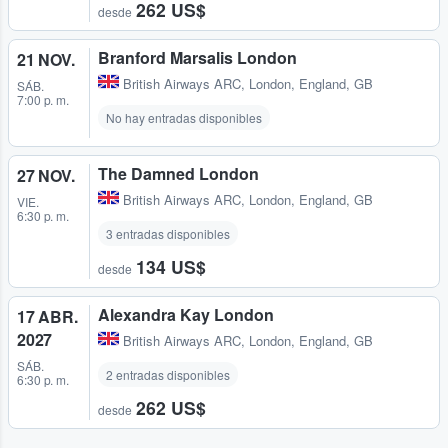
262 US$
desde
Branford Marsalis London
21 NOV.
British Airways ARC
,
London, England, GB
SÁB.
7:00 p. m.
No hay entradas disponibles
The Damned London
27 NOV.
British Airways ARC
,
London, England, GB
VIE.
6:30 p. m.
3 entradas disponibles
134 US$
desde
Alexandra Kay London
17 ABR.
2027
British Airways ARC
,
London, England, GB
SÁB.
2 entradas disponibles
6:30 p. m.
262 US$
desde