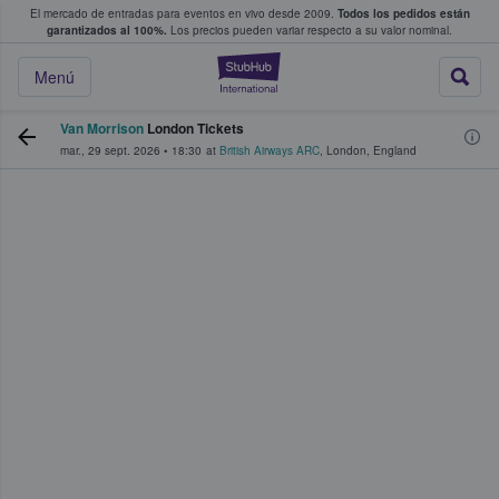
El mercado de entradas para eventos en vivo desde 2009.
Todos los pedidos están
 y venta de entradas entre fans
garantizados al 100%.
Los precios pueden variar respecto a su valor nominal.
StubHub: compra y
Menú
Van Morrison
London Tickets
mar., 29 sept. 2026
•
18:30
at
British Airways ARC
,
London
,
England