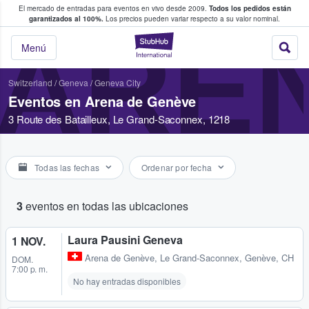
El mercado de entradas para eventos en vivo desde 2009.
Todos los pedidos están
 y venta de entradas entre fans
garantizados al 100%.
Los precios pueden variar respecto a su valor nominal.
ARE
StubHub: compra y
Menú
Switzerland
/
Geneva
/
Geneva City
Eventos en Arena de Genève
3 Route des Batailleux, Le Grand-Saconnex, 1218
Todas las fechas
Ordenar por fecha
3
eventos en todas las ubicaciones
Laura Pausini Geneva
1 NOV.
Arena de Genève
,
Le Grand-Saconnex, Genève, CH
DOM.
7:00 p. m.
No hay entradas disponibles