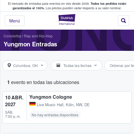
El mercado de entradas para eventos en vivo desde 2009.
Todos los pedidos están
 y venta de entradas entre fans
YUN
garantizados al 100%.
Los precios pueden variar respecto a su valor nominal.
StubHub: compra y
Menú
Conciertos
/
Rap and Hip-Hop
Yungmon Entradas
Columbus, OH
Todas las fechas
Ordenar por f
1
evento en todas las ubicaciones
Yungmon Cologne
10 ABR.
2027
Live Music Hall
,
Köln, NW, DE
SÁB.
No hay entradas disponibles
7:00 p. m.