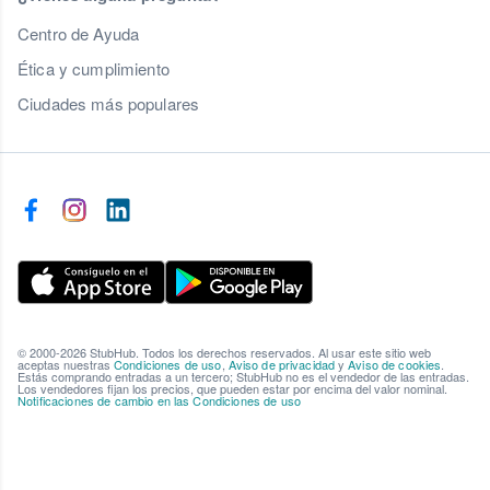
Centro de Ayuda
Ética y cumplimiento
Ciudades más populares
© 2000-2026 StubHub. Todos los derechos reservados. Al usar este sitio web
aceptas nuestras
Condiciones de uso
,
Aviso de privacidad
y
Aviso de cookies
.
Estás comprando entradas a un tercero; StubHub no es el vendedor de las entradas.
Los vendedores fijan los precios, que pueden estar por encima del valor nominal.
Notificaciones de cambio en las Condiciones de uso