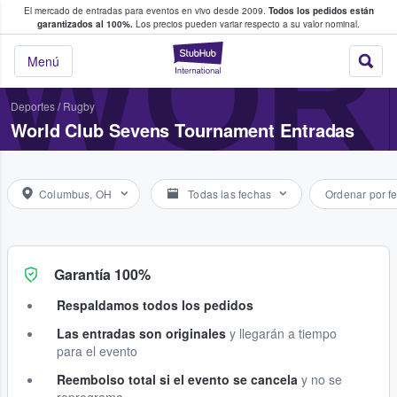
El mercado de entradas para eventos en vivo desde 2009.
Todos los pedidos están
 y venta de entradas entre fans
WOR
garantizados al 100%.
Los precios pueden variar respecto a su valor nominal.
StubHub: compra y
Menú
Deportes
/
Rugby
World Club Sevens Tournament Entradas
Columbus, OH
Todas las fechas
Ordenar por f
Garantía 100%
Respaldamos todos los pedidos
Las entradas son originales
y llegarán a tiempo
para el evento
Reembolso total si el evento se cancela
y no se