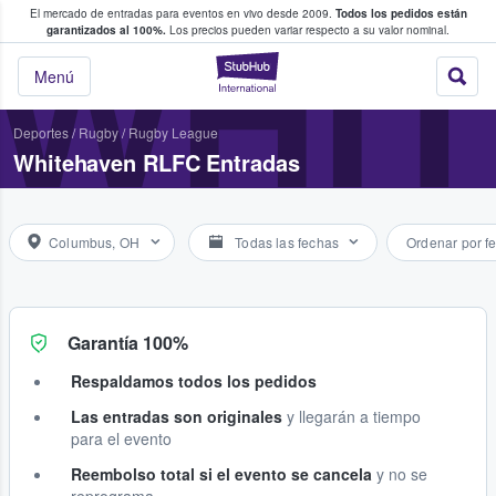
El mercado de entradas para eventos en vivo desde 2009.
Todos los pedidos están
 y venta de entradas entre fans
WHI
garantizados al 100%.
Los precios pueden variar respecto a su valor nominal.
StubHub: compra y
Menú
Deportes
/
Rugby
/
Rugby League
Whitehaven RLFC Entradas
Columbus, OH
Todas las fechas
Ordenar por f
Garantía 100%
Respaldamos todos los pedidos
Las entradas son originales
y llegarán a tiempo
para el evento
Reembolso total si el evento se cancela
y no se