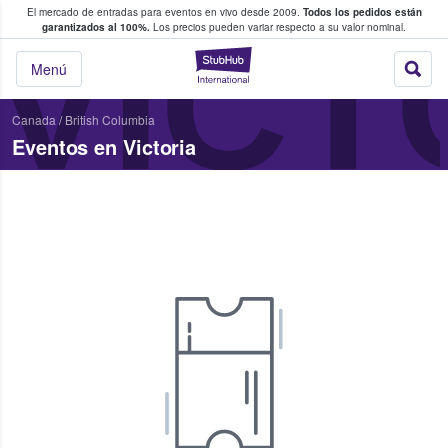
El mercado de entradas para eventos en vivo desde 2009.
Todos los pedidos están
 y venta de entradas entre fans
VICT
garantizados al 100%.
Los precios pueden variar respecto a su valor nominal.
StubHub: compra y
Menú
Canada
/
British Columbia
Eventos en Victoria