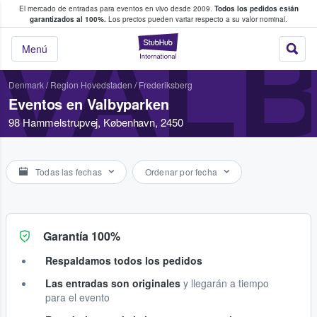
El mercado de entradas para eventos en vivo desde 2009.
Todos los pedidos están
 y venta de entradas entre fans
garantizados al 100%.
Los precios pueden variar respecto a su valor nominal.
VAL
StubHub: compra y
Menú
Denmark
/
Region Hovedstaden
/
Frederiksberg
Eventos en Valbyparken
98 Hammelstrupvej, København, 2450
Todas las fechas
Ordenar por fecha
Garantía 100%
Respaldamos todos los pedidos
Las entradas son originales
y llegarán a tiempo
para el evento