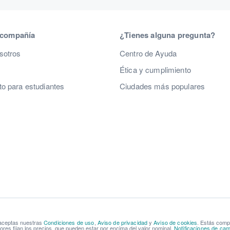
 compañía
¿Tienes alguna pregunta?
sotros
Centro de Ayuda
Ética y cumplimiento
o para estudiantes
Ciudades más populares
 aceptas nuestras
Condiciones de uso
,
Aviso de privacidad
y
Aviso de cookies
. Estás com
res fijan los precios, que pueden estar por encima del valor nominal.
Notificaciones de cam