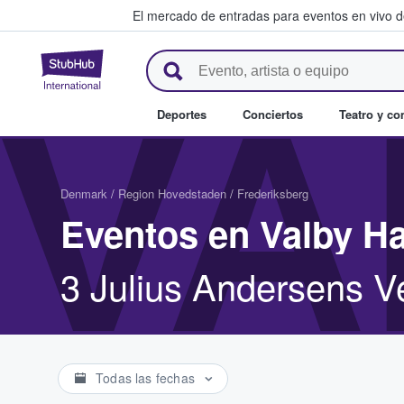
El mercado de entradas para eventos en vivo 
StubHub: compra y venta de en
VA
Deportes
Conciertos
Teatro y c
Denmark
/
Region Hovedstaden
/
Frederiksberg
Eventos en Valby Ha
3 Julius Andersens V
Todas las fechas