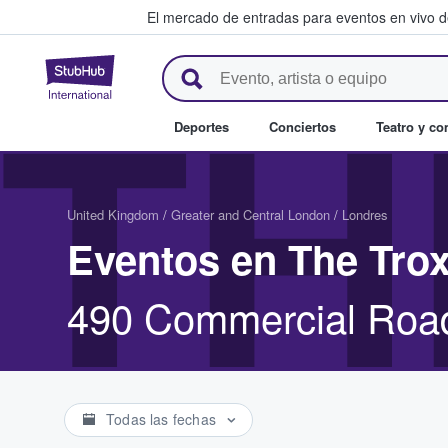
El mercado de entradas para eventos en vivo 
StubHub: compra y venta de en
TH
Deportes
Conciertos
Teatro y c
United Kingdom
/
Greater and Central London
/
Londres
Eventos en The Tro
490 Commercial Roa
Todas las fechas