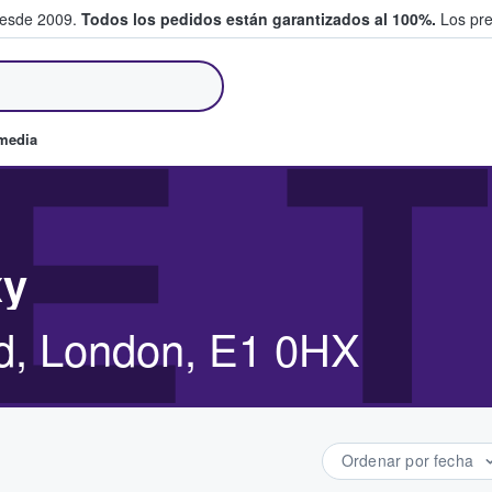
desde 2009.
Todos los pedidos están garantizados al 100%.
Los pre
tradas entre fans
E 
omedia
xy
d, London, E1 0HX
Ordenar por fecha