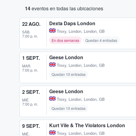
14
eventos en todas las ubicaciones
Dexta Daps London
22 AGO.
Troxy
,
London, London, GB
SÁB.
7:00 p. m.
En dos semanas
Quedan 4 entradas
Geese London
1 SEPT.
Troxy
,
London, London, GB
MAR.
7:00 p. m.
Quedan 10 entradas
Geese London
2 SEPT.
Troxy
,
London, London, GB
MIÉ.
7:00 p. m.
Quedan 10 entradas
Kurt Vile & The Violators London
9 SEPT.
Troxy
,
London, London, GB
MIÉ.