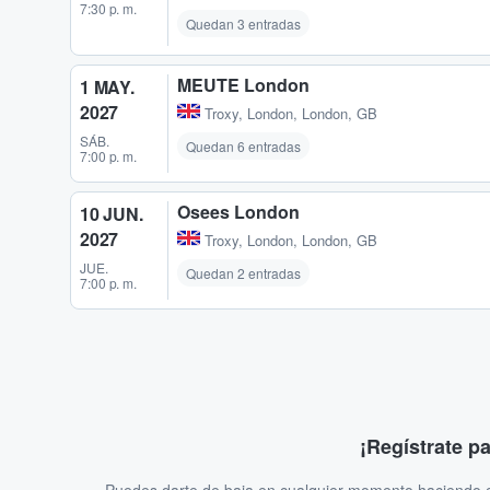
7:30 p. m.
Quedan 3 entradas
MEUTE London
1 MAY.
2027
Troxy
,
London, London, GB
SÁB.
Quedan 6 entradas
7:00 p. m.
Osees London
10 JUN.
2027
Troxy
,
London, London, GB
JUE.
Quedan 2 entradas
7:00 p. m.
¡Regístrate p