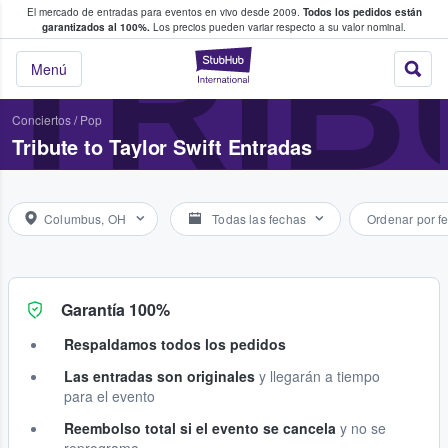
El mercado de entradas para eventos en vivo desde 2009.
Todos los pedidos están
 y venta de entradas entre fans
TRIB
garantizados al 100%.
Los precios pueden variar respecto a su valor nominal.
StubHub: compra y
Menú
Conciertos
/
Pop
Tribute to Taylor Swift Entradas
Columbus, OH
Todas las fechas
Ordenar por f
Garantía 100%
Respaldamos todos los pedidos
Las entradas son originales
y llegarán a tiempo
para el evento
Reembolso total si el evento se cancela
y no se