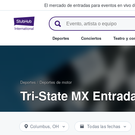
El mercado de entradas para eventos en vivo 
StubHub: compra y venta de en
Deportes
Conciertos
Teatro y c
Deportes
/
Deportes de motor
Tri-State MX Entrad
Columbus, OH
Todas las fechas