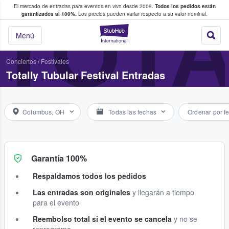
El mercado de entradas para eventos en vivo desde 2009.
Todos los pedidos están
 y venta de entradas entre fans
TOTA
garantizados al 100%.
Los precios pueden variar respecto a su valor nominal.
StubHub: compra y
Menú
Conciertos
/
Festivales
Totally Tubular Festival Entradas
Columbus, OH
Todas las fechas
Ordenar por f
Garantía 100%
Respaldamos todos los pedidos
Las entradas son originales
y llegarán a tiempo
para el evento
Reembolso total si el evento se cancela
y no se