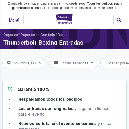
El mercado de entradas para eventos en vivo desde 2009.
Todos los pedidos están
 y venta de entradas entre fans
THU
garantizados al 100%.
Los precios pueden variar respecto a su valor nominal.
StubHub: compra y
Menú
Deportes
/
Deportes de Combate
/
Boxeo
Thunderbolt Boxing Entradas
Columbus, OH
Todas las fechas
Ordenar por f
Garantía 100%
Respaldamos todos los pedidos
Las entradas son originales
y llegarán a tiempo
para el evento
Reembolso total si el evento se cancela
y no se