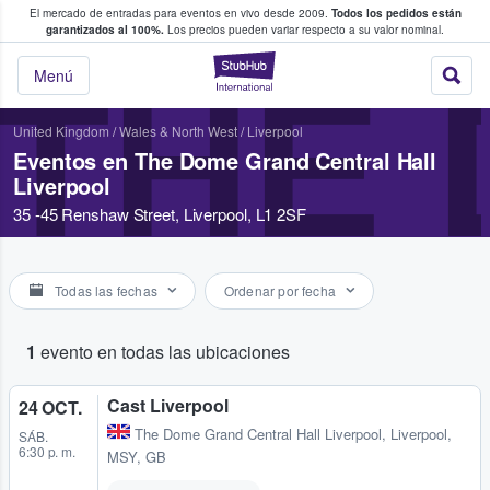
El mercado de entradas para eventos en vivo desde 2009.
Todos los pedidos están
 y venta de entradas entre fans
garantizados al 100%.
Los precios pueden variar respecto a su valor nominal.
StubHub: compra y
THE 
Menú
United Kingdom
/
Wales & North West
/
Liverpool
Eventos en The Dome Grand Central Hall
Liverpool
35 -45 Renshaw Street, Liverpool, L1 2SF
Todas las fechas
Ordenar por fecha
1
evento en todas las ubicaciones
Cast Liverpool
24 OCT.
The Dome Grand Central Hall Liverpool
,
Liverpool,
SÁB.
6:30 p. m.
MSY, GB