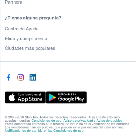
Partners
¿Tienes alguna pregunta?
Centro de Ayuda
Ética y cumplimiento
Ciudades más populares
© 2000-2026 StubHub. Todos los derechos reservados. Al usar este sitio web
aceptas nuestras
Condiciones de uso
,
Aviso de privacidad
y
Aviso de cookies
.
Estás comprando entradas a un tercero; StubHub no es el vendedor de las entradas.
Los vendedores fijan los precios, que pueden estar por encima del valor nominal.
Notificaciones de cambio en las Condiciones de uso