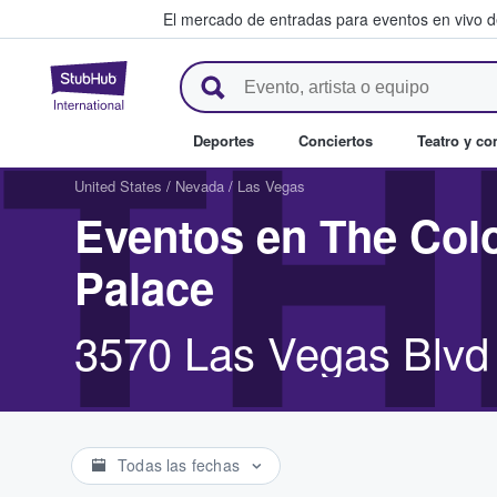
El mercado de entradas para eventos en vivo 
StubHub: compra y venta de en
TH
Deportes
Conciertos
Teatro y c
United States
/
Nevada
/
Las Vegas
Eventos en The Col
Palace
3570 Las Vegas Blvd
Todas las fechas