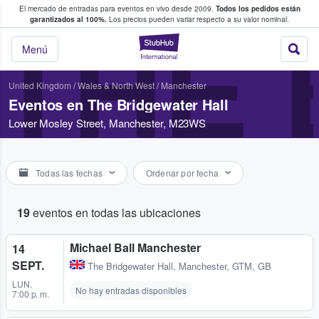
El mercado de entradas para eventos en vivo desde 2009.
Todos los pedidos están
 y venta de entradas entre fans
garantizados al 100%.
Los precios pueden variar respecto a su valor nominal.
THE 
StubHub: compra y
Menú
United Kingdom
/
Wales & North West
/
Manchester
Eventos en The Bridgewater Hall
Lower Mosley Street, Manchester, M23WS
Todas las fechas
Ordenar por fecha
19
eventos en todas las ubicaciones
Michael Ball Manchester
14
SEPT.
The Bridgewater Hall
,
Manchester, GTM, GB
LUN.
No hay entradas disponibles
7:00 p. m.