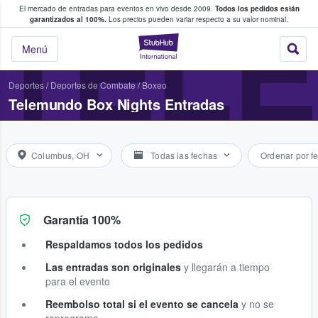
El mercado de entradas para eventos en vivo desde 2009.
Todos los pedidos están
 y venta de entradas entre fans
TEL
garantizados al 100%.
Los precios pueden variar respecto a su valor nominal.
StubHub: compra y
Menú
Deportes
/
Deportes de Combate
/
Boxeo
Telemundo Box Nights Entradas
Columbus, OH
Todas las fechas
Ordenar por f
Garantía 100%
Respaldamos todos los pedidos
Las entradas son originales
y llegarán a tiempo
para el evento
Reembolso total si el evento se cancela
y no se