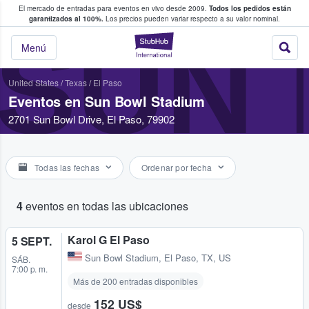
El mercado de entradas para eventos en vivo desde 2009.
Todos los pedidos están
 y venta de entradas entre fans
garantizados al 100%.
Los precios pueden variar respecto a su valor nominal.
SUN 
StubHub: compra y
Menú
United States
/
Texas
/
El Paso
Eventos en Sun Bowl Stadium
2701 Sun Bowl Drive, El Paso, 79902
Todas las fechas
Ordenar por fecha
4
eventos en todas las ubicaciones
Karol G El Paso
5 SEPT.
Sun Bowl Stadium
,
El Paso, TX, US
SÁB.
7:00 p. m.
Más de 200 entradas disponibles
152 US$
desde