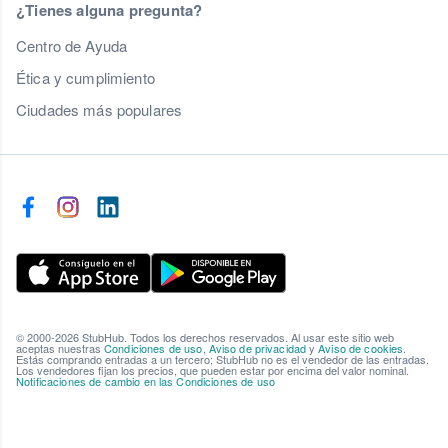
¿Tienes alguna pregunta?
Centro de Ayuda
Ética y cumplimiento
Ciudades más populares
© 2000-2026 StubHub. Todos los derechos reservados. Al usar este sitio web
aceptas nuestras
Condiciones de uso
,
Aviso de privacidad
y
Aviso de cookies
.
Estás comprando entradas a un tercero; StubHub no es el vendedor de las entradas.
Los vendedores fijan los precios, que pueden estar por encima del valor nominal.
Notificaciones de cambio en las Condiciones de uso