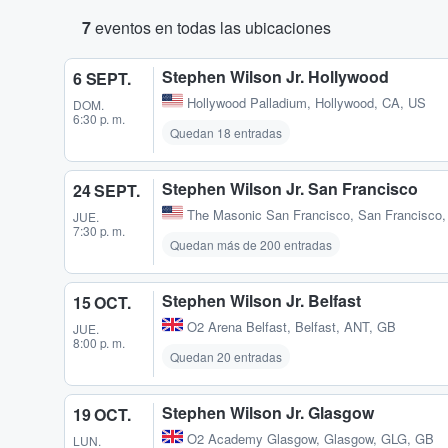
7
eventos en todas las ubicaciones
Stephen Wilson Jr. Hollywood
6 SEPT.
Hollywood Palladium
,
Hollywood, CA, US
DOM.
6:30 p. m.
Quedan 18 entradas
Stephen Wilson Jr. San Francisco
24 SEPT.
The Masonic San Francisco
,
San Francisco
JUE.
7:30 p. m.
Quedan más de 200 entradas
Stephen Wilson Jr. Belfast
15 OCT.
O2 Arena Belfast
,
Belfast, ANT, GB
JUE.
8:00 p. m.
Quedan 20 entradas
Stephen Wilson Jr. Glasgow
19 OCT.
O2 Academy Glasgow
,
Glasgow, GLG, GB
LUN.