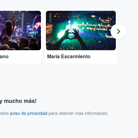
Adobe Stock
...
dano
María Escarmiento
Andrés
s y mucho más!
estro
aviso de privacidad
para obtener más información.