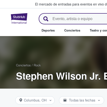
El mercado de entradas para eventos en vivo 
StubHub: compra y venta de en
Deportes
Conciertos
Teatro y c
Conciertos
/
Rock
Stephen Wilson Jr. 
Columbus, OH
Todas las fechas