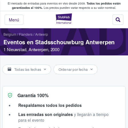
El mercado de entradas para eventos en vivo desde 2009.
Todos los pedidos están
 y venta de entradas entre fans
garantizados al 100%.
Los precios pueden variar respecto a su valor nominal.
STA
StubHub: compra y
Menú
Belgium
/
Flanders
/
Antwerp
Eventos en Stadsschouwburg Antwerpen
1 Nieuwstad, Antwerpen, 2000
Todas las fechas
Ordenar por fecha
Garantía 100%
Respaldamos todos los pedidos
Las entradas son originales
y llegarán a tiempo
para el evento