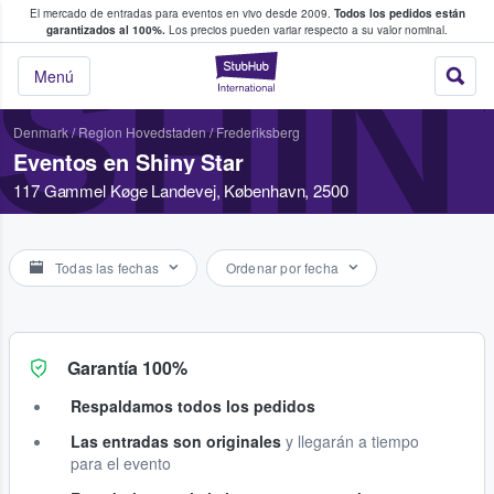
El mercado de entradas para eventos en vivo desde 2009.
Todos los pedidos están
 y venta de entradas entre fans
garantizados al 100%.
Los precios pueden variar respecto a su valor nominal.
SHIN
StubHub: compra y
Menú
Denmark
/
Region Hovedstaden
/
Frederiksberg
Eventos en Shiny Star
117 Gammel Køge Landevej, København, 2500
Todas las fechas
Ordenar por fecha
Garantía 100%
Respaldamos todos los pedidos
Las entradas son originales
y llegarán a tiempo
para el evento