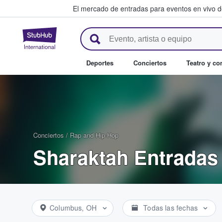
El mercado de entradas para eventos en vivo 
StubHub: compra y venta de en
Deportes
Conciertos
Teatro y c
Conciertos
/
Rap and Hip-Hop
Sharaktah Entradas
Columbus, OH
Todas las fechas