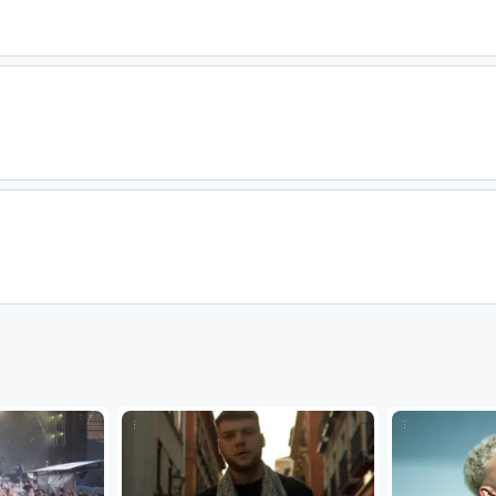
...
...