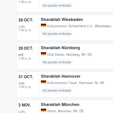
7:30 p. m.
No quedan entradas
Sharaktah Wiesbaden
26 OCT.
Kulturzentrum Schlachthof e.V.
,
Wiesbaden,
LUN.
7:30 p. m.
No quedan entradas
Sharaktah Nürnberg
28 OCT.
Club Stereo
,
Nürnberg, BV, DE
MIÉ.
7:30 p. m.
No quedan entradas
Sharaktah Hannover
31 OCT.
Kulturzentrum Faust
,
Hannover, NI, DE
SÁB.
7:30 p. m.
No quedan entradas
Sharaktah München
2 NOV.
Strom
,
München, BV, DE
LUN.