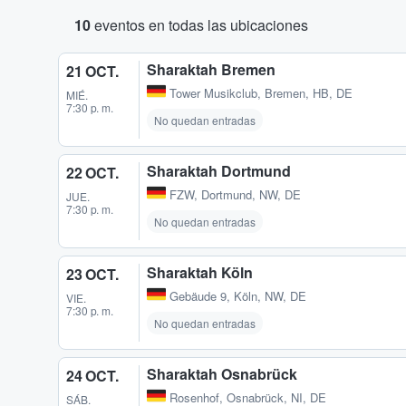
10
eventos en todas las ubicaciones
Sharaktah Bremen
21 OCT.
Tower Musikclub
,
Bremen, HB, DE
MIÉ.
7:30 p. m.
No quedan entradas
Sharaktah Dortmund
22 OCT.
FZW
,
Dortmund, NW, DE
JUE.
7:30 p. m.
No quedan entradas
Sharaktah Köln
23 OCT.
Gebäude 9
,
Köln, NW, DE
VIE.
7:30 p. m.
No quedan entradas
Sharaktah Osnabrück
24 OCT.
Rosenhof
,
Osnabrück, NI, DE
SÁB.