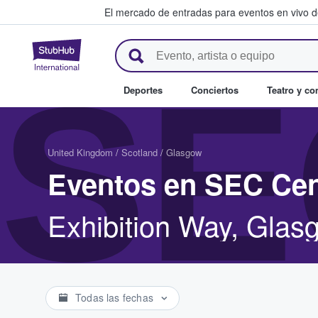
El mercado de entradas para eventos en vivo 
StubHub: compra y venta de en
SE
Deportes
Conciertos
Teatro y c
United Kingdom
/
Scotland
/
Glasgow
Eventos en SEC Cen
Exhibition Way, Gla
Todas las fechas