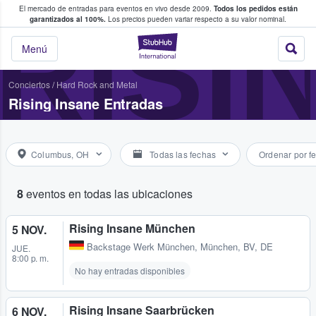
El mercado de entradas para eventos en vivo desde 2009.
Todos los pedidos están
 y venta de entradas entre fans
RISI
garantizados al 100%.
Los precios pueden variar respecto a su valor nominal.
StubHub: compra y
Menú
Conciertos
/
Hard Rock and Metal
Rising Insane Entradas
Columbus, OH
Todas las fechas
Ordenar por f
8
eventos en todas las ubicaciones
Rising Insane München
5 NOV.
Backstage Werk München
,
München, BV, DE
JUE.
8:00 p. m.
No hay entradas disponibles
Rising Insane Saarbrücken
6 NOV.