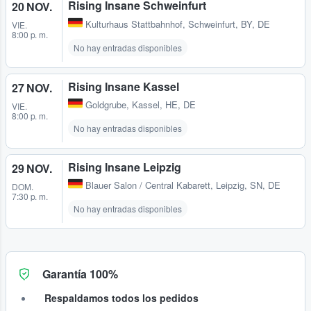
Rising Insane Schweinfurt
20 NOV.
Kulturhaus Stattbahnhof
,
Schweinfurt, BY, DE
VIE.
8:00 p. m.
No hay entradas disponibles
Rising Insane Kassel
27 NOV.
Goldgrube
,
Kassel, HE, DE
VIE.
8:00 p. m.
No hay entradas disponibles
Rising Insane Leipzig
29 NOV.
Blauer Salon / Central Kabarett
,
Leipzig, SN, DE
DOM.
7:30 p. m.
No hay entradas disponibles
Garantía 100%
Respaldamos todos los pedidos