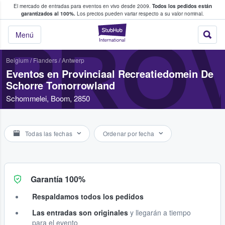
El mercado de entradas para eventos en vivo desde 2009.
Todos los pedidos están
 y venta de entradas entre fans
garantizados al 100%.
Los precios pueden variar respecto a su valor nominal.
StubHub: compra y
PRO
Menú
Belgium
/
Flanders
/
Antwerp
Eventos en Provinciaal Recreatiedomein De
Schorre Tomorrowland
Schommelei, Boom, 2850
Todas las fechas
Ordenar por fecha
Garantía 100%
Respaldamos todos los pedidos
Las entradas son originales
y llegarán a tiempo
para el evento