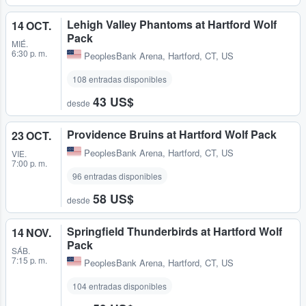
Lehigh Valley Phantoms at Hartford Wolf
14 OCT.
Pack
MIÉ.
6:30 p. m.
PeoplesBank Arena
,
Hartford, CT, US
108 entradas disponibles
43 US$
desde
Providence Bruins at Hartford Wolf Pack
23 OCT.
PeoplesBank Arena
,
Hartford, CT, US
VIE.
7:00 p. m.
96 entradas disponibles
58 US$
desde
Springfield Thunderbirds at Hartford Wolf
14 NOV.
Pack
SÁB.
7:15 p. m.
PeoplesBank Arena
,
Hartford, CT, US
104 entradas disponibles