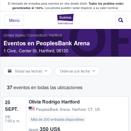
El mercado de entradas para eventos en vivo desde 2009.
Todos los pedidos están
 y venta de entradas entre fans
garantizados al 100%.
Los precios pueden variar respecto a su valor nominal.
PEO
StubHub: compra y
Menú
United States
/
Connecticut
/
Hartford
Eventos en PeoplesBank Arena
1 Civic, Center St, Hartford, 06120
Todas las fechas
Ordenar por fecha
37
eventos en todas las ubicaciones
Olivia Rodrigo Hartford
25
SEPT.
PeoplesBank Arena
,
Hartford, CT, US
VIE.
Más de 200 entradas disponibles
7:00 p. m.
350 US$
desde