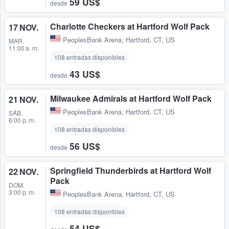
59 US$
desde
Charlotte Checkers at Hartford Wolf Pack
17 NOV.
PeoplesBank Arena
,
Hartford, CT, US
MAR.
11:00 a. m.
108 entradas disponibles
43 US$
desde
Milwaukee Admirals at Hartford Wolf Pack
21 NOV.
PeoplesBank Arena
,
Hartford, CT, US
SÁB.
6:00 p. m.
108 entradas disponibles
56 US$
desde
Springfield Thunderbirds at Hartford Wolf
22 NOV.
Pack
DOM.
3:00 p. m.
PeoplesBank Arena
,
Hartford, CT, US
108 entradas disponibles
54 US$