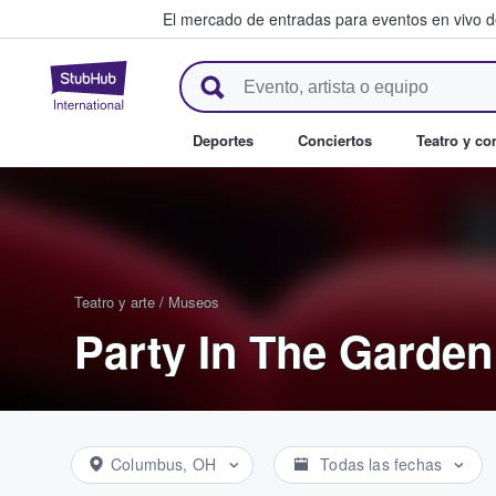
El mercado de entradas para eventos en vivo 
StubHub: compra y venta de en
Deportes
Conciertos
Teatro y c
Teatro y arte
/
Museos
Party In The Garden
Columbus, OH
Todas las fechas