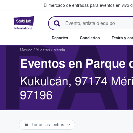
El mercado de entradas para eventos en vivo 
StubHub: compra y venta de en
PA
Deportes
Conciertos
Teatro y c
Mexico
/
Yucatan
/
Merida
Eventos en Parque 
Kukulcán, 97174 Méri
97196
Todas las fechas