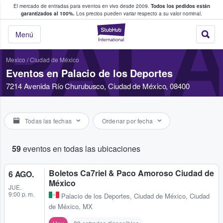
El mercado de entradas para eventos en vivo desde 2009.
Todos los pedidos están
 y venta de entradas entre fans
garantizados al 100%.
Los precios pueden variar respecto a su valor nominal.
PALA
StubHub: compra y
Menú
Mexico
/
Ciudad de México
Eventos en Palacio de los Deportes
7214 Avenida Río Churubusco, Ciudad de México, 08400
Todas las fechas
Ordenar por fecha
59
eventos en todas las ubicaciones
Boletos Ca7riel & Paco Amoroso Ciudad de
6 AGO.
México
JUE.
9:00 p. m.
Palacio de los Deportes
,
Ciudad de México, Ciudad
de México, MX