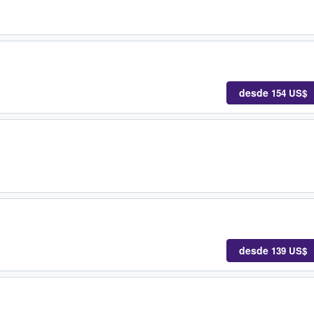
desde
154 US$
desde
139 US$