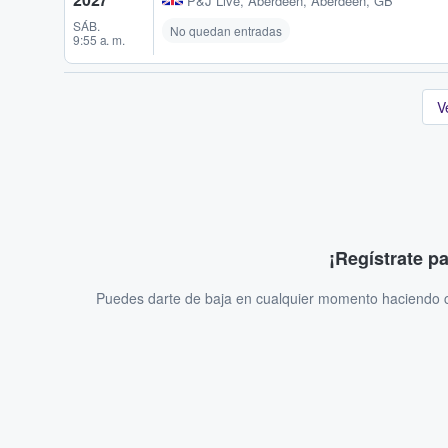
P&J Live
,
Aberdeen, Aberdeen, GB
SÁB.
No quedan entradas
9:55 a. m.
V
¡Regístrate p
Puedes darte de baja en cualquier momento haciendo cl