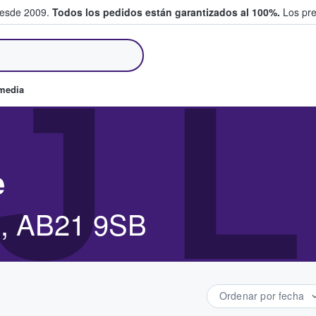
desde 2009.
Todos los pedidos están garantizados al 100%.
Los pre
tradas entre fans
J L
omedia
e
n, AB21 9SB
Ordenar por fecha