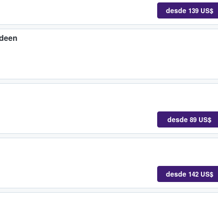
desde
139 US$
rdeen
desde
89 US$
desde
142 US$