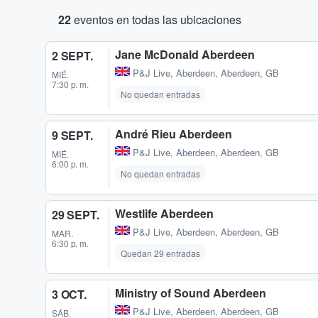
22
eventos en todas las ubicaciones
Jane McDonald Aberdeen
2 SEPT.
P&J Live
,
Aberdeen, Aberdeen, GB
MIÉ.
7:30 p. m.
No quedan entradas
André Rieu Aberdeen
9 SEPT.
P&J Live
,
Aberdeen, Aberdeen, GB
MIÉ.
6:00 p. m.
No quedan entradas
Westlife Aberdeen
29 SEPT.
P&J Live
,
Aberdeen, Aberdeen, GB
MAR.
6:30 p. m.
Quedan 29 entradas
Ministry of Sound Aberdeen
3 OCT.
P&J Live
,
Aberdeen, Aberdeen, GB
SÁB.