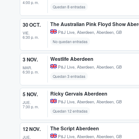
4:00 p. m.
Quedan 8 entradas
The Australian Pink Floyd Show Abe
30 OCT.
P&J Live
,
Aberdeen, Aberdeen, GB
VIE.
6:30 p. m.
No quedan entradas
Westlife Aberdeen
3 NOV.
P&J Live
,
Aberdeen, Aberdeen, GB
MAR.
6:30 p. m.
Quedan 3 entradas
Ricky Gervais Aberdeen
5 NOV.
P&J Live
,
Aberdeen, Aberdeen, GB
JUE.
7:30 p. m.
Quedan 12 entradas
The Script Aberdeen
12 NOV.
P&J Live
,
Aberdeen, Aberdeen, GB
JUE.