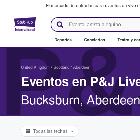
El mercado de entradas para eventos en vivo 
StubHub: compra y venta de en
P&
Deportes
Conciertos
Teatro y c
United Kingdom
/
Scotland
/
Aberdeen
Eventos en P&J Liv
Bucksburn, Aberdee
Todas las fechas