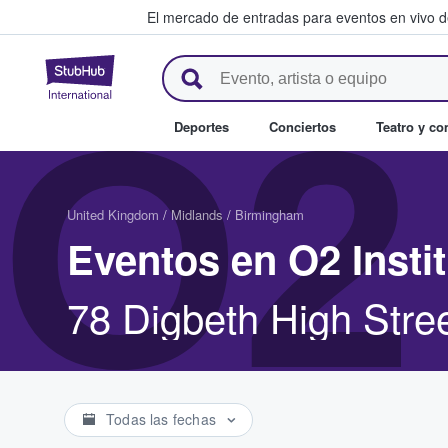
El mercado de entradas para eventos en vivo 
StubHub: compra y venta de en
O2
Deportes
Conciertos
Teatro y c
United Kingdom
/
Midlands
/
Birmingham
Eventos en O2 Inst
78 Digbeth High Stre
Todas las fechas