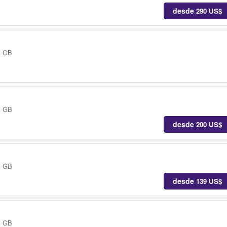
desde
290 US$
, GB
, GB
desde
200 US$
, GB
desde
139 US$
, GB