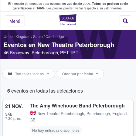
El mercado de entradas para eventos en vivo desde 2009.
Todos los pedidos están
 y venta de entradas entre fans
garantizados al 100%.
Los precios pueden variar respecto a su valor nominal.
NEW
StubHub: compra y
Menú
United Kingdom
/
South
/
Cambridge
Eventos en New Theatre Peterborough
46 Broadway, Peterborough, PE1 1RT
Todas las fechas
Ordenar por fecha
6
eventos en todas las ubicaciones
The Amy Winehouse Band Peterborough
21 NOV.
New Theatre Peterborough
,
Peterborough, England,
SÁB.
7:30 p. m.
GB
No hay entradas disponibles