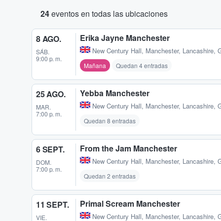
24
eventos en todas las ubicaciones
Erika Jayne Manchester
8 AGO.
New Century Hall
,
Manchester, Lancashire, 
SÁB.
9:00 p. m.
Mañana
Quedan 4 entradas
Yebba Manchester
25 AGO.
New Century Hall
,
Manchester, Lancashire, 
MAR.
7:00 p. m.
Quedan 8 entradas
From the Jam Manchester
6 SEPT.
New Century Hall
,
Manchester, Lancashire, 
DOM.
7:00 p. m.
Quedan 2 entradas
Primal Scream Manchester
11 SEPT.
New Century Hall
,
Manchester, Lancashire, 
VIE.