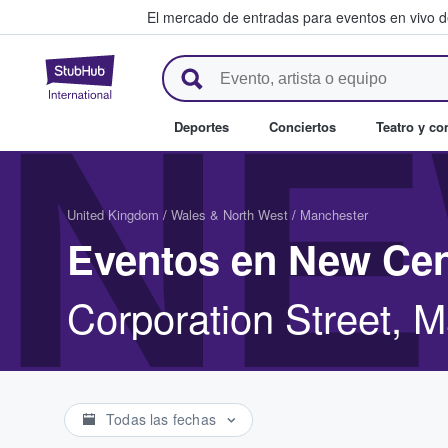
El mercado de entradas para eventos en vivo 
StubHub: compra y venta de en
NE
Deportes
Conciertos
Teatro y c
United Kingdom
/
Wales & North West
/
Manchester
Eventos en New Cen
Corporation Street,
Todas las fechas