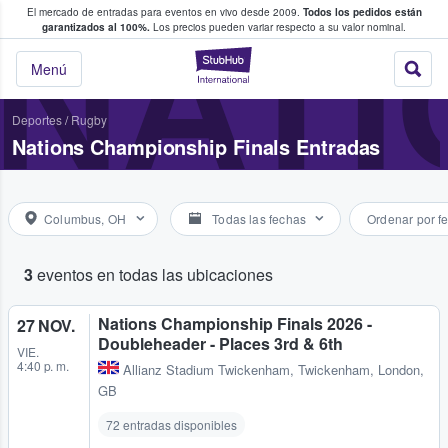
El mercado de entradas para eventos en vivo desde 2009.
Todos los pedidos están
 y venta de entradas entre fans
NATI
garantizados al 100%.
Los precios pueden variar respecto a su valor nominal.
StubHub: compra y
Menú
Deportes
/
Rugby
Nations Championship Finals Entradas
Columbus, OH
Todas las fechas
Ordenar por f
3
eventos en todas las ubicaciones
Nations Championship Finals 2026 -
27 NOV.
Doubleheader - Places 3rd & 6th
VIE.
4:40 p. m.
Allianz Stadium Twickenham
,
Twickenham, London,
GB
72 entradas disponibles