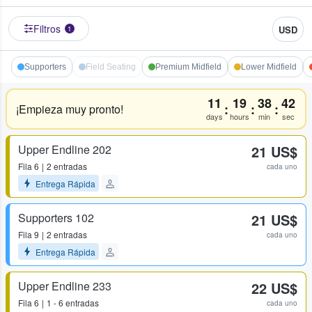
Filtros
USD
1
Supporters
Field Seating
Premium Midfield
Lower Midfield
11
19
38
42
:
:
:
¡Empieza muy pronto!
days
hours
min
sec
Upper Endline 202
21 US$
Fila
6
2 entradas
cada uno
Entrega Rápida
Supporters 102
21 US$
Fila
9
2 entradas
cada uno
Entrega Rápida
Upper Endline 233
22 US$
Fila
6
1 - 6 entradas
cada uno