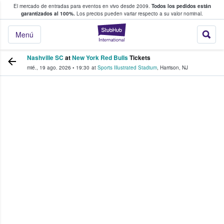
El mercado de entradas para eventos en vivo desde 2009.
Todos los pedidos están
 y venta de entradas entre fans
garantizados al 100%.
Los precios pueden variar respecto a su valor nominal.
StubHub: compra y
Menú
Nashville SC
at
New York Red Bulls
Tickets
mié., 19 ago. 2026
•
19:30
at
Sports Illustrated Stadium
,
Harrison
,
NJ