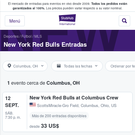
El mercado de entradas para eventos en vivo desde 2009.
Todos los pedidos están
 y venta de entradas entre fans
NEW 
garantizados al 100%.
Los precios pueden variar respecto a su valor nominal.
StubHub: compra y
Menú
Deportes
/
Fútbol
/
MLS
New York Red Bulls Entradas
Columbus, OH
Todas las fechas
Ordenar por f
1
evento cerca de
Columbus, OH
New York Red Bulls at Columbus Crew
12
SEPT.
ScottsMiracle-Gro Field
,
Columbus, Ohio, US
SÁB.
Más de 200 entradas disponibles
7:30 p. m.
33 US$
desde