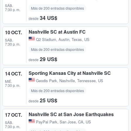
SÁB.
Más de 200 entradas disponibles
7:30 p. m.
34 US$
desde
Nashville SC at Austin FC
10 OCT.
Q2 Stadium
,
Austin, Texas, US
SÁB.
7:30 p. m.
Más de 200 entradas disponibles
29 US$
desde
Sporting Kansas City at Nashville SC
14 OCT.
Geodis Park
,
Nashville, Tennessee, US
MIÉ.
7:30 p. m.
Más de 200 entradas disponibles
25 US$
desde
Nashville SC at San Jose Earthquakes
17 OCT.
PayPal Park
,
San Jose, CA, US
SÁB.
7:30 p. m.