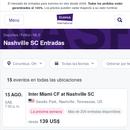
El mercado de entradas para eventos en vivo desde 2009.
Todos los pedidos están
 y venta de entradas entre fans
NASH
garantizados al 100%.
Los precios pueden variar respecto a su valor nominal.
StubHub: compra y
Menú
Deportes
/
Fútbol
/
MLS
Nashville SC Entradas
Columbus, OH
Todas las fechas
Ordenar por f
15
eventos en todas las ubicaciones
Inter Miami CF at Nashville SC
15 AGO.
Geodis Park
,
Nashville, Tennessee, US
SÁB.
7:30 p. m.
La próxima semana
Más de 200 entradas disponibles
139 US$
desde