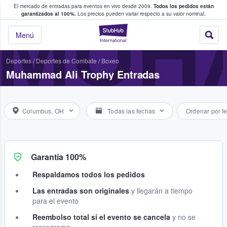
El mercado de entradas para eventos en vivo desde 2009.
Todos los pedidos están
 y venta de entradas entre fans
MUH
garantizados al 100%.
Los precios pueden variar respecto a su valor nominal.
StubHub: compra y
Menú
Deportes
/
Deportes de Combate
/
Boxeo
Muhammad Ali Trophy Entradas
Columbus, OH
Todas las fechas
Ordenar por f
Garantía 100%
Respaldamos todos los pedidos
Las entradas son originales
y llegarán a tiempo
para el evento
Reembolso total si el evento se cancela
y no se