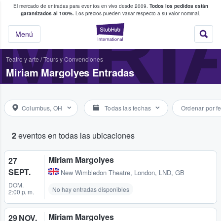
El mercado de entradas para eventos en vivo desde 2009.
Todos los pedidos están
 y venta de entradas entre fans
MIR
garantizados al 100%.
Los precios pueden variar respecto a su valor nominal.
StubHub: compra y
Menú
Teatro y arte
/
Tours y Convenciones
Miriam Margolyes Entradas
Columbus, OH
Todas las fechas
Ordenar por f
2
eventos en todas las ubicaciones
Miriam Margolyes
27
SEPT.
New Wimbledon Theatre
,
London, LND, GB
DOM.
No hay entradas disponibles
2:00 p. m.
Miriam Margolyes
29 NOV.