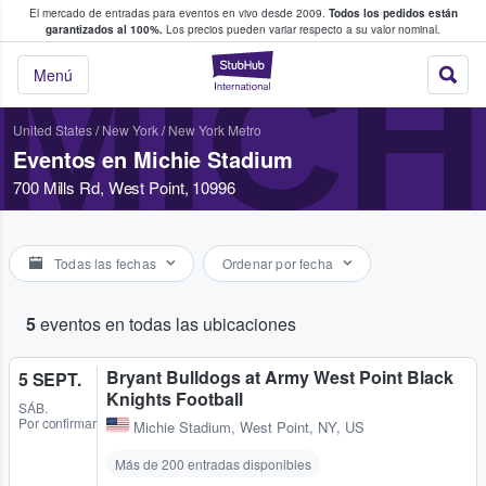
El mercado de entradas para eventos en vivo desde 2009.
Todos los pedidos están
 y venta de entradas entre fans
garantizados al 100%.
Los precios pueden variar respecto a su valor nominal.
MICH
StubHub: compra y
Menú
United States
/
New York
/
New York Metro
Eventos en Michie Stadium
700 Mills Rd, West Point, 10996
Todas las fechas
Ordenar por fecha
5
eventos en todas las ubicaciones
Bryant Bulldogs at Army West Point Black
5 SEPT.
Knights Football
SÁB.
Por confirmar
Michie Stadium
,
West Point, NY, US
Más de 200 entradas disponibles