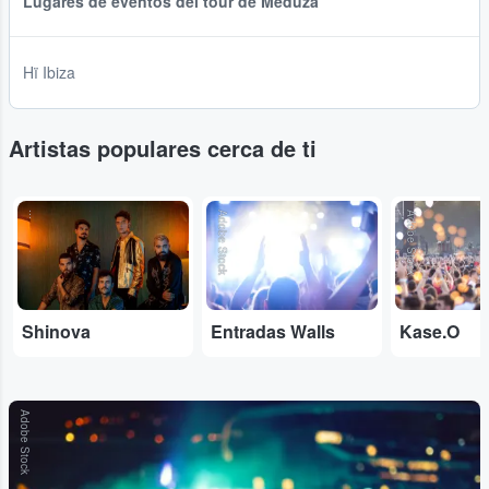
Lugares de eventos del tour de Meduza
Hï Ibiza
Artistas populares cerca de ti
...
Adobe Stock
Adobe Stock
Shinova
Entradas Walls
Kase.O
Adobe Stock