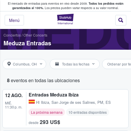
El mercado de entradas para eventos en vivo desde 2009.
Todos los pedidos están
 y venta de entradas entre fans
MED
garantizados al 100%.
Los precios pueden variar respecto a su valor nominal.
StubHub: compra y
Menú
Conciertos
/
Other Concerts
Meduza Entradas
Columbus, OH
Todas las fechas
Ordenar por f
8
eventos en todas las ubicaciones
Entradas Meduza Ibiza
12 AGO.
Hï Ibiza
,
San Jorge de ses Salines, PM, ES
MIÉ.
11:30 p. m.
La próxima semana
10 entradas disponibles
293 US$
desde