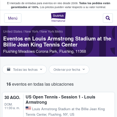
El mercado de entradas para eventos en vivo desde 2009.
Todos los pedidos están
 y venta de entradas entre fans
garantizados al 100%.
Los precios pueden variar respecto a su valor nominal.
StubHub: compra y
LOUI
Menú
United States
/
New York
/
New York Metro
Eventos en Louis Armstrong Stadium at the
Billie Jean King Tennis Center
Flushing Meadows Corona Park, Flushing, 11368
Todas las fechas
Ordenar por fecha
16
eventos en todas las ubicaciones
US Open Tennis - Session 1 - Louis
30 AGO.
Armstrong
DOM.
11:00 a. m.
Louis Armstrong Stadium at the Billie Jean King
Tennis Center
,
Flushing, NY, US