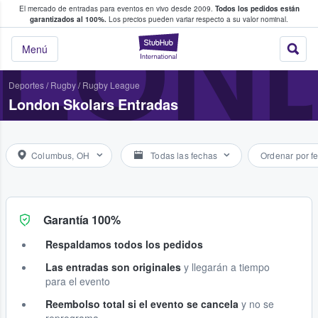
El mercado de entradas para eventos en vivo desde 2009.
Todos los pedidos están
 y venta de entradas entre fans
LON
garantizados al 100%.
Los precios pueden variar respecto a su valor nominal.
StubHub: compra y
Menú
Deportes
/
Rugby
/
Rugby League
London Skolars Entradas
Columbus, OH
Todas las fechas
Ordenar por f
Garantía 100%
Respaldamos todos los pedidos
Las entradas son originales
y llegarán a tiempo
para el evento
Reembolso total si el evento se cancela
y no se